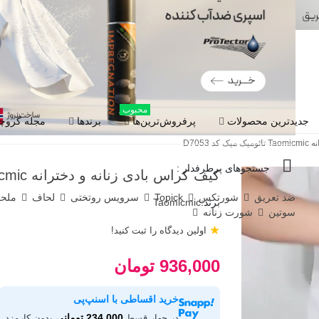
محبوب
جدیدترین محصولات
پرفروش‌ترین‌ها
برندها
مجله گروچا
D7053
جستجوهای پرطرفدار :
کیف کراس بادی زنانه و دخترانه Taomicmic تائومیک میک کد D7053
ضد تعریق
شورتکس
Topick
سرویس روتختی
لحاف
ملح
برند:
Taomicmic
سوتین
شورت زنانه
★
اولین دیدگاه را ثبت کنید!
936,000 تومان
خرید اقساطی با اسنپ‌پی
234,000 تومانی
در چهار قسط
بدون کارمزد