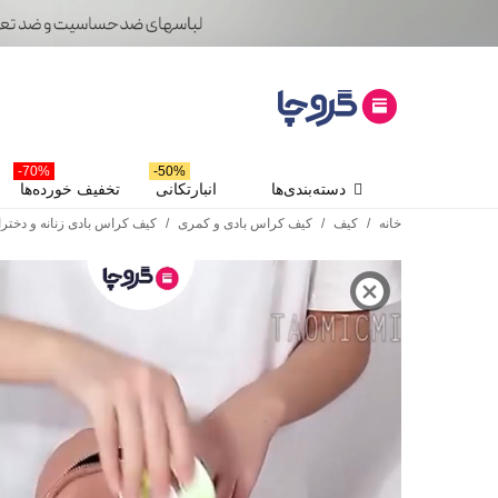
70%-
50%-
دسته‌بندی‌ها
انبارتکانی
تخفیف خورده‌ها
خانه
/
کیف
/
کیف کراس بادی و کمری
/
کیف کراس بادی زنانه و دخترانه Taomicmic تائومیک میک کد 