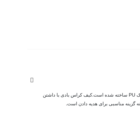
کیف کراس بادی مدل تک بند زنانه و دخترانه زیپ‌دار Taomicmic تائومیک میک کد D7053 طرح مینیمال از جنس چرم مصنوعی درجه یک PU ساخته شده است.کیف کراس بادی با داشتن
ه گزینه مناسبی برای هدیه دادن است.