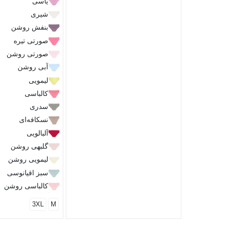
یاسی
شیری
بنفش روشن
صورتی تیره
صورتی روشن
آبی روشن
لیمویی
کالباسی
سدری
نسکافه‌ای
آلبالویی
گلبهی روشن
لیمویی روشن
سبز اقیانوسی
کالباسی روشن
3XL
M