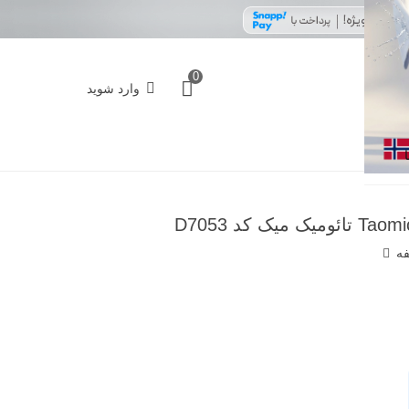
0
وارد شوید
فه