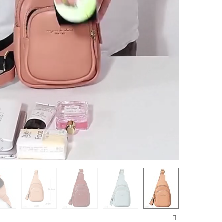
Loaded
:
Progress
:
Unmute
0%
0%