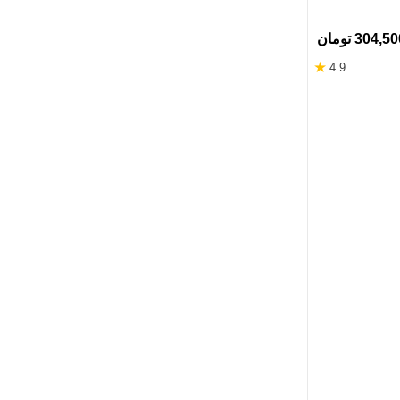
304,5 تومان
★
4.9