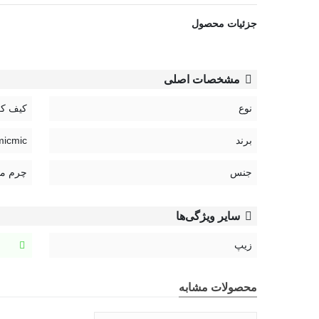
جزئیات محصول
مشخصات اصلی
نوع
کیف کر
برند
Taomicmic | تا
جنس
چرم مص
کیف کراس بادی مدل تک بند به شما این امکان را می دهد تا
کیف دارای 1 جیب بوده که گزینه مناسبی برای ق
سایر ویژگی‌ها
که دارد گزینه مناسبی برای وسایل ضروری و کوچک است.
زیپ
محصولات مشابه