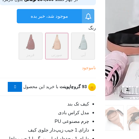
موجود شد، خبر بده
رنگ
آبی
صورتی
قرمز
ناموجود
93
گروچاپوینت
با خرید این محصول
کیف تک بند
مدل کراس بادی
چرم مصنوعی PU
دارای 1 جیب زیپ‌دار جلوی کیف
دارای 1 محفظه اصلی بزرگ با 1 جیب داخلی