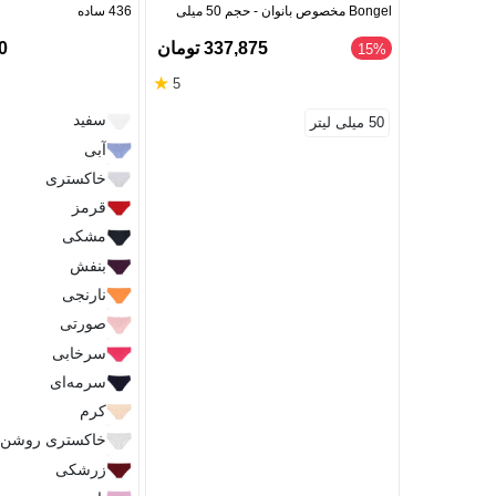
Bongel مخصوص بانوان - حجم 50 میلی
436 ساده
لیتر
337,875 تومان
00
‎15%
★
5
سفید
50 میلی لیتر
آبی
خاکستری
قرمز
مشکی
بنفش
نارنجی
صورتی
سرخابی
سرمه‌ای
کرم
خاکستری روشن
زرشکی