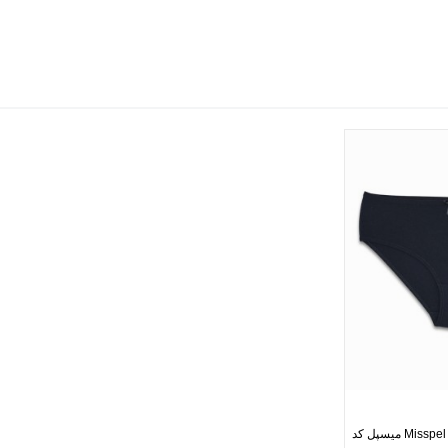
شورت زنانه اسلیپ نخی Misspel میسپل کد