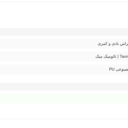
اس بادی و کمری
ئومیک میک
نوعی PU
 بتوانید به راحتی لوازم آرایشی و بهداشتی،‌تلفن همراه و پاور بانک را
رار دادن پول نقد، سکه، اکسسوری های کوچک و هندزفری است. قسمت جلوی کی