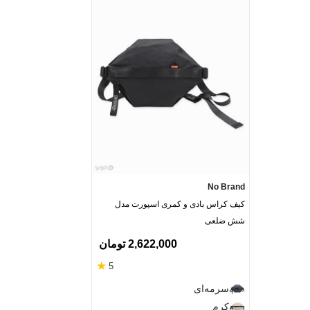
No Brand
کیف کراس بادی و کمری اسپورت مدل
شش ضلعی
2,622,000 تومان
★
5
سرمه‌ای
کرم