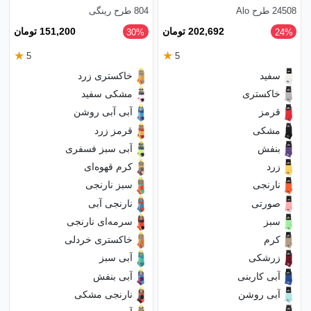
24508 طرح Alo
804 طرح رینگی
202,692 تومان
151,200 تومان
‎30%
‎24%
★
★
5
5
سفید
خاکستری زرد
خاکستری
مشکی سفید
قرمز
آبی آبی روشن
مشکی
قرمز زرد
بنفش
آبی سبز فسفری
زرد
کرم قهوه‌ای
نارنجی
سبز نارنجی
صورتی
نارنجی آبی
سبز
سرمه‌ای نارنجی
کرم
خاکستری خردلی
زرشکی
آبی سبز
آبی کاربنی
آبی بنفش
آبی روشن
نارنجی مشکی