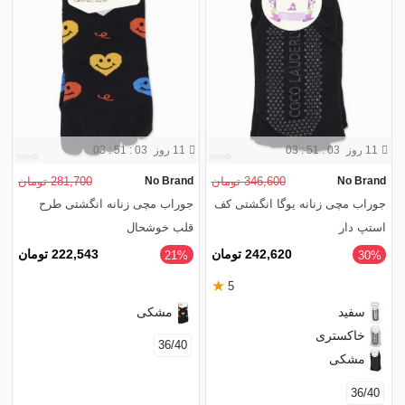
11 روز
03 : 51 : 01
11 روز
03 : 51 : 01
No Brand
346,600 تومان
No Brand
281,700 تومان
جوراب مچی زنانه یوگا انگشتی کف
جوراب مچی زنانه انگشتی طرح
استپ دار
قلب خوشحال
242,620 تومان
222,543 تومان
‎21%
‎30%
★
5
سفید
مشکی
خاکستری
36/40
مشکی
36/40