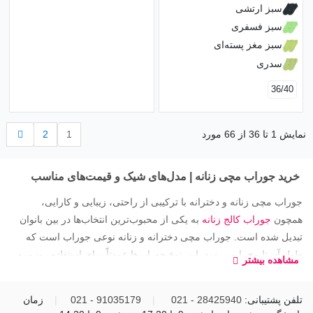
سبز ارتشی
سبز فسفری
سبز مغز پسته‌ای
سدری
36/40
بعدی
نمایش 1 تا 36 از 66 مورد
1
2
خرید جوراب مچی زنانه | مدل‌های شیک و قیمت‌های مناسب
جوراب‌ مچی زنانه و دخترانه با ترکیبی از راحتی، زیبایی و کارایی،
همچون
جوراب کالج زنانه
به یکی از محبوب‌ترین انتخاب‌ها در بین بانوان
تبدیل شده‌ است. جوراب مچی دخترانه و زنانه نوعی جوراب است که
طول آن تا مچ پا می‌رسد. این نوع جوراب‌ها عمدتاً برای استفاده روزمره،
مشاهده بیشتر
فعالیت‌های ورزشی و حتی موقعیت‌های رسمی و نیمه‌رسمی مناسب
هستند. تفاوت اصلی جوراب مچی با سایر انواع جوراب‌ها در طول آن
تلفن پشتیبانی:
28425940 - 021
|
91035179 - 021
|
زمان
است؛ جوراب مچی کوتاه‌تر از جوراب‌های معمولی است و به‌همین‌دلیل