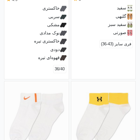
سفید
خاکستری
گلبهی
سربی
سفید سبز
مشکی
صورتی
نوک مدادی
خاکستری تیره
فری سایز (43-36)
دودی
قهوه‌ای تیره
36/40