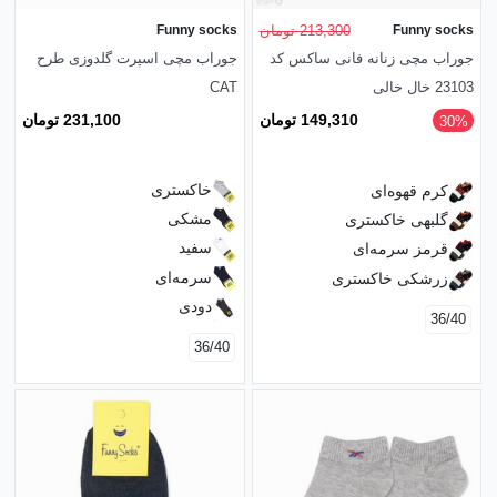
Funny socks
213,300 تومان
Funny socks
جوراب مچی زنانه فانی ساکس کد
جوراب مچی اسپرت گلدوزی طرح
23103 خال خالی
CAT
231,100 تومان
149,310 تومان
‎30%
خاکستری
کرم قهوه‌ای
مشکی
گلبهی خاکستری
سفید
قرمز سرمه‌ای
سرمه‌ای
زرشکی خاکستری
دودی
36/40
36/40