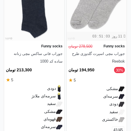
11 روز
03 : 51 : 01
Funny socks
278,500 تومان
Funny socks
جوراب مچی اسپرت گلدوزی طرح
جوراب فانی ساکس مچی زنانه
Reebok
ساده کد 1000
213,300 تومان
194,950 تومان
‎30%
★
★
5
5
دودی
مشکی
سرمه‌ای ملانژ
سرمه‌ای
سفید
دودی
مشکی
سفید
قهوه‌ای
خاکستری
سرمه‌ای
41/45