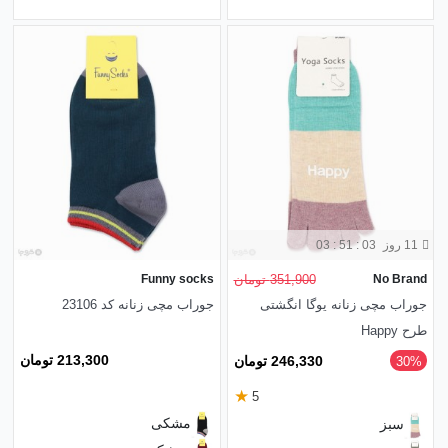
11 روز
03 : 51 : 01
No Brand
351,900 تومان
Funny socks
جوراب مچی زنانه یوگا انگشتی
جوراب مچی زنانه کد 23106
طرح Happy
213,300 تومان
246,330 تومان
‎30%
★
5
مشکی
سبز