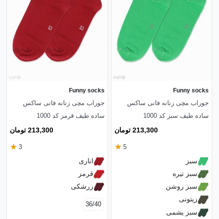
Funny socks
Funny socks
جوراب مچی زنانه فانی ساکس
جوراب مچی زنانه فانی ساکس
ساده طیف سبز کد 1000
ساده طیف قرمز کد 1000
213,300 تومان
213,300 تومان
★
★
3
5
سبز
اناری
سبز تیره
قرمز
سبز روشن
زرشکی
زیتونی
36/40
سبز یشمی