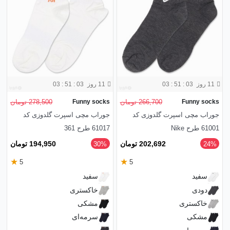
11 روز
03 : 51 : 01
11 روز
03 : 51 : 01
Funny socks
266,700 تومان
Funny socks
278,500 تومان
جوراب مچی اسپرت گلدوزی کد
جوراب مچی اسپرت گلدوزی کد
61001 طرح Nike
61017 طرح 361
202,692 تومان
194,950 تومان
‎30%
‎24%
★
★
5
5
سفید
سفید
دودی
خاکستری
خاکستری
مشکی
مشکی
سرمه‌ای