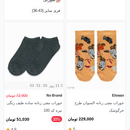
فری سایز (43-36)
11 روز
03 : 51 : 01
Elswan
No Brand
72,900 تومان
جوراب مچی زنانه السوان طرح
جوراب مچی زنانه ساده طیف رنگی
خرگوشک
تیره کد 100
229,000 تومان
51,030 تومان
‎30%
★
★
5
4.9