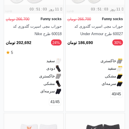
11 روز
03 : 51 : 01
11 روز
03 : 51 : 01
Funny socks
266,700 تومان
Funny socks
266,700 تومان
جوراب مچی اسپرت گلدوزی کد
جوراب مچی اسپرت گلدوزی کد
60027 طرح Under Armour
60018 طرح Nike
186,690 تومان
202,692 تومان
‎24%
‎30%
★
5
خاکستری
سفید
سفید
دودی
مشکی
خاکستری
سرمه‌ای
مشکی
سرمه‌ای
40/45
41/45