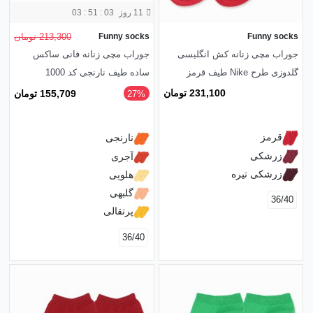
11 روز
03 : 51 : 01
Funny socks
Funny socks
213,300 تومان
جوراب مچی زنانه کش انگلیسی
جوراب مچی زنانه فانی ساکس
گلدوزی طرح Nike طیف قرمز
ساده طیف نارنجی کد 1000
231,100 تومان
155,709 تومان
‎27%
قرمز
نارنجی
زرشکی
آجری
زرشکی تیره
هلویی
گلبهی
36/40
پرتقالی
36/40