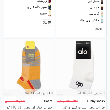
زرشکی
سبز تیره
سبز کله غازی
خردلی
سفید
کالباسی
خاکستری ملانژ
36/40
36/40
11 روز
03 : 51 : 01
11 روز
03 : 51 : 01
Funny socks
266,700 تومان
Paara
216,000 تومان
جوراب مچی اسپرت گلدوزی کد
جوراب حوله ای مچی زنانه پاآرا کد