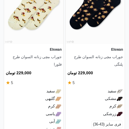
Elswan
Elswan
جوراب مچی زنانه السوان طرح
جوراب مچی زنانه السوان طرح
پلنگی
فلورا
229,000 تومان
229,000 تومان
★
★
5
5
سفید
سفید
مشکی
گلبهی
کرم
کرم
زرشکی
یاسی
آبی
فری سایز (43-36)
صورتی