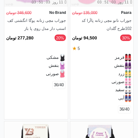
11 روز
03 : 51 : 01
11 روز
03 : 51 : 01
Paara
135,000 تومان
No Brand
346,600 تومان
جوراب نانو مچی زنانه پاآرا کد
جوراب مچی زنانه یوگا انگشتی کف
102طرح گلدان
استپ دار مدل روی پا باز
94,500 تومان
277,280 تومان
‎20%
‎30%
★
5
قرمز
مشکی
بنفش
بنفش
زرد
صورتی
صورتی
36/40
سفید
آبی
36/40