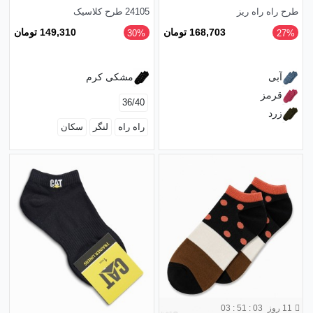
طرح راه راه ریز
24105 طرح کلاسیک
168,703 تومان
149,310 تومان
‎30%
‎27%
آبی
مشکی کرم
قرمز
36/40
زرد
راه راه
لنگر
سکان
11 روز
03 : 51 : 01