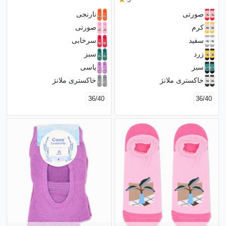
صورتی
نارنجی
کرم
صورتی
سفید
سرخابی
زرد
سبز
سبز
یاسی
خاکستری ملانژ
خاکستری ملانژ
36/40
36/40